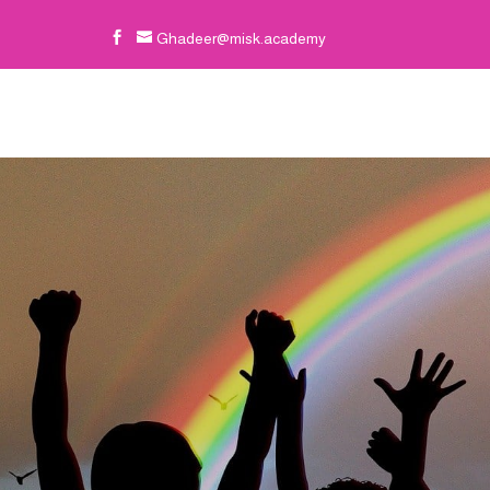

Ghadeer@misk.academy