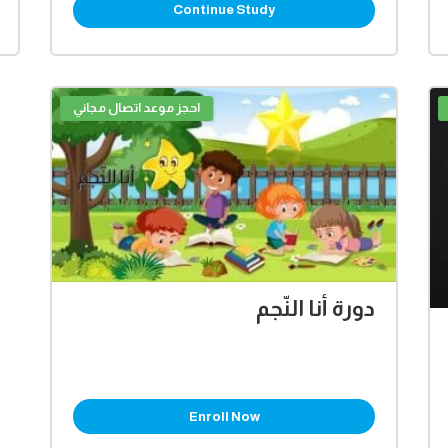
Continue Study
احجز موعد اتصال مجاني
دورة أنا النّجم
Enroll Now