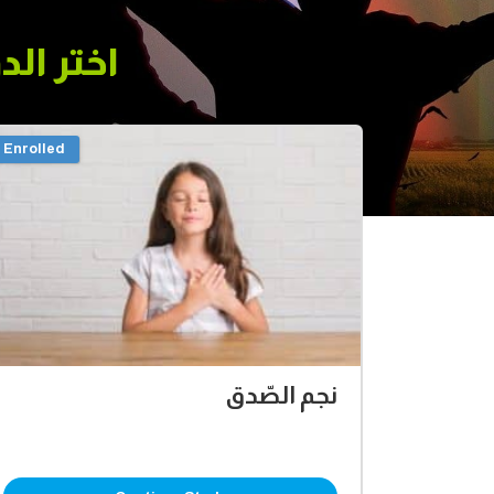
اختر الد
Enrolled
نجم الصّدق