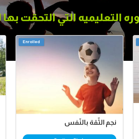
وره التعليميه التي التحقت بها
Enrolled
نجم الثّقة بالنّفس