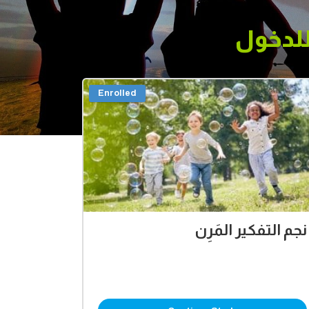
 للدخول
Enrolled
نجم التفكير المَرِن