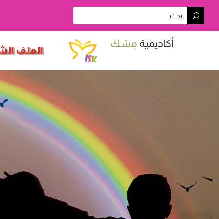
أكاديمية
مِسْك
الملف ال