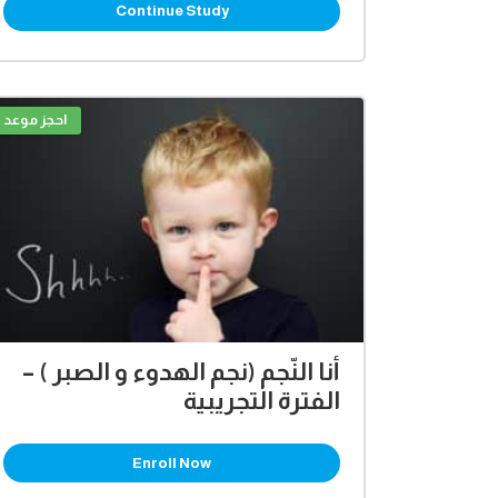
Continue Study
احجز موعد
أنا النّجم (نجم الهدوء و الصبر ) –
الفترة التجريبية
Enroll Now