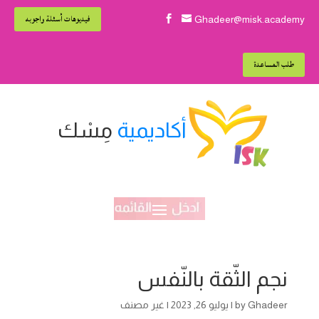
فيديوهات أسئلة واجوبه

Ghadeer@misk.academy
طلب المساعدة
أكاديمية
مِسْك
نجم الثّقة بالنّفس
Ghadeer
by
|
يوليو 26, 2023
| غير مصنف