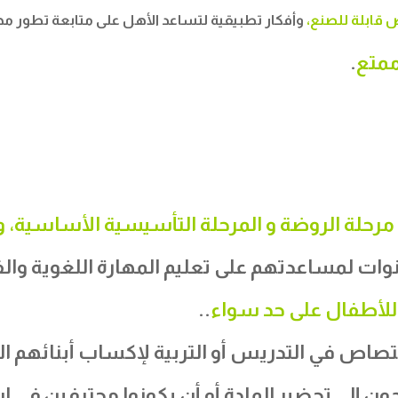
 قابلة
للصنع،
وأفكار تطبيقية
لتساعد الأهل على متابعة تطور مها
متع
.
رحلة الروضة و المرحلة التأسيسية الأساسية، وا
ربية الأطفال من عمر 3-8 سنوات لمساعدتهم على تعليم المهارة ا
للأطفال على حد سواء
..
تصاص في التدريس أو التربية لإكساب أبنائهم ال
جون إلى تحضير المادة أو أن يكونوا محترفين في ا