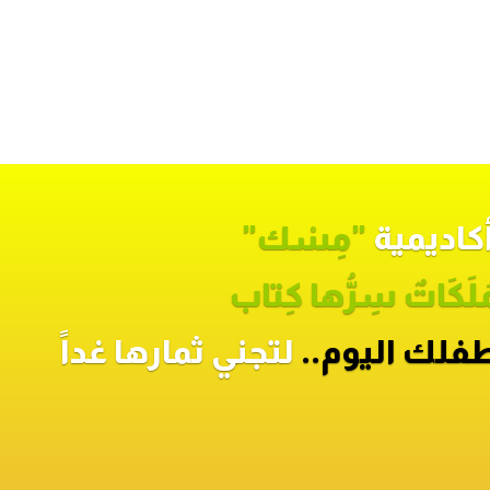
كاديمية
"مِسْك"
َلَكَاتٌ سِرُّها كِتاب
فلك اليوم..
لتجني ثمارها
غداً