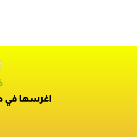
أ
م
اغرسها في ط