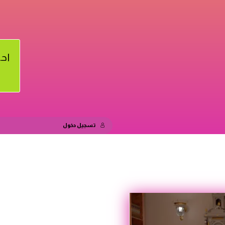
اح
تسجيل دخول