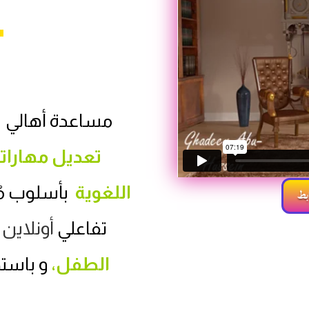
مساعدة أهالي
تعديل مهارات
اللغوية
بأسلوب مُ
بط
تفاعلي
أونلاين
الطفل،
و باست